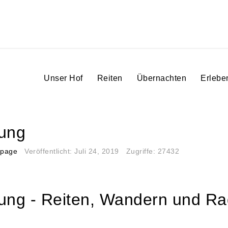
Unser Hof
Reiten
Übernachten
Erlebe
r Site
nung
tpage
Veröffentlicht: Juli 24, 2019
Zugriffe: 27432
ung - Reiten, Wandern und Ra