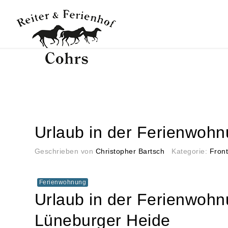
Startseite
Unser Hof
Search
ou
Reiten
Übernachten
Urlaub in der Ferienwoh
Erleben
Geschrieben von
Christopher Bartsch
Kategorie:
Fron
Genießen
Ferienwohnung
Rechtliches
Urlaub in der Ferienwohn
Belegungsplan
Lüneburger Heide