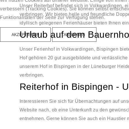
Wir nutzen Cookies auf unserer Website. Einige von ihnen 
Unser Reiterhof befindet sich in Volkwardingen, 
verbessern (Tracking Cookies). Sie können selbst entschei
verbringen. Wir bieten helle und freundliche Do
Funktionalitäten der Seite zur Verfügung stehen.
idyllisch gelegenen Ferienhäuser bieten Ihnen ei
Urlaub auf dem Bauernho
AKZEPTIEREN
ABLEHNEN
Unser Ferienhof in Volkwardingen, Bispingen biet
Hof gehören 20 gut ausgebildete und verlässliche 
unserem Hof in Bispingen in der Lüneburger Hei
verbringen.
Reiterhof in Bispingen - 
Interessieren Sie sich für Übernachtungen auf un
Website nach, ob eine Unterkunft zu den gewünscht
entnehmen. Gerne können Sie auch ein Haustier mi