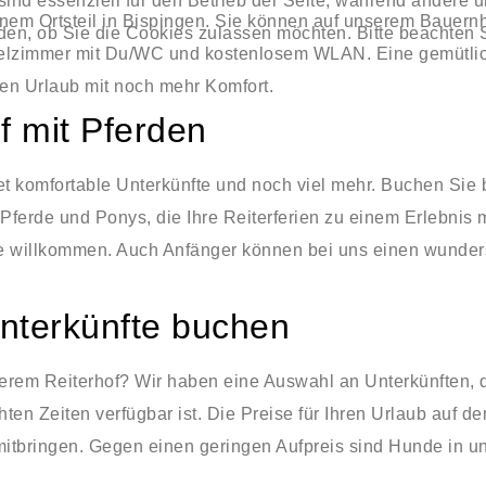
sind essenziell für den Betrieb der Seite, während andere 
einem Ortsteil in Bispingen. Sie können auf unserem Bauer
den, ob Sie die Cookies zulassen möchten. Bitte beachten 
ppelzimmer mit Du/WC und kostenlosem WLAN. Eine gemütli
nen Urlaub mit noch mehr Komfort.
f mit Pferden
et komfortable Unterkünfte und noch viel mehr. Buchen Sie 
Pferde und Ponys, die Ihre Reiterferien zu einem Erlebnis m
de willkommen. Auch Anfänger können bei uns einen wunde
Unterkünfte buchen
serem Reiterhof? Wir haben eine Auswahl an Unterkünften,
en Zeiten verfügbar ist. Die Preise für Ihren Urlaub auf d
tbringen. Gegen einen geringen Aufpreis sind Hunde in uns