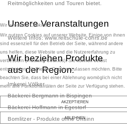
Reitmöglichkeiten und Touren bietet.
Unsere Veranstaltungen
Wir benutzen Cookies
Wir nutzen Cookies auf unserer Website. Einige von ihnen
Weitere Infos:
www.reitschule-cohrs.de
sind essenziell für den Betrieb der Seite, während andere
uns helfen, diese Website und die Nutzererfahrung zu
Wir beziehen Produkte
verbessern (Tracking Cookies). Sie können selbst
aus der Region:
entscheiden, ob Sie die Cookies zulassen möchten. Bitte
beachten Sie, dass bei einer Ablehnung womöglich nicht
Imkerei Völker
mehr alle Funktionalitäten der Seite zur Verfügung stehen.
Bäckerei Bergmann in Bispingen
AKZEPTIEREN
Bäckerei Hoffmann in Egestorf
ABLEHNEN
Bomlitzer - Produkte ohne Unsinn