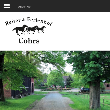
Unser Hof
Search
our Site
Startseite
Unser Hof
Reiten
Übernachten
Erleben
Genießen
Rechtliches
Belegungsplan