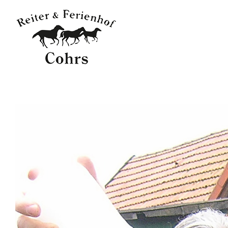
Startseite
Unser Hof
Search
ou
Reiten
Übernachten
Erleben
Genießen
Rechtliches
Belegungsplan