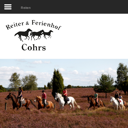
Reiten
Search
our Site
Startseite
Unser Hof
Reiten
Übernachten
Erleben
Genießen
Rechtliches
Belegungsplan