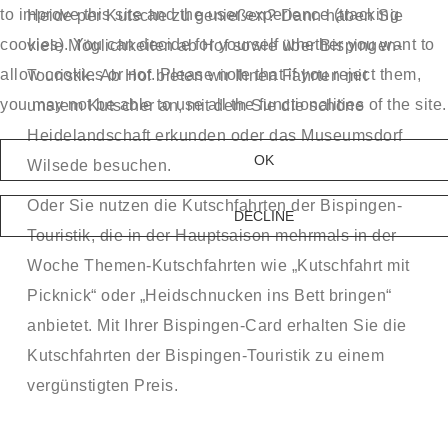
to improve this site and the user experience (tracking
Heide per Kutsche zu genießen? Dann haben Sie
cookies). You can decide for yourself whether you want to
viele Möglichkeiten ab Hof sowie über Bispingen-
allow cookies or not. Please note that if you reject them,
Touristik. Ab Hof bieten wir Ihnen Fahrten mit
you may not be able to use all the functionalities of the site.
unsrem Kutscher an, mit dem Sie die schöne
Heidelandschaft erkunden oder das Museumsdorf
OK
Wilsede besuchen.
Oder Sie nutzen die Kutschfahrten der Bispingen-
DECLINE
Touristik, die in der Hauptsaison mehrmals in der
Woche Themen-Kutschfahrten wie „Kutschfahrt mit
Picknick“ oder „Heidschnucken ins Bett bringen“
anbietet. Mit Ihrer Bispingen-Card erhalten Sie die
Kutschfahrten der Bispingen-Touristik zu einem
vergünstigten Preis.