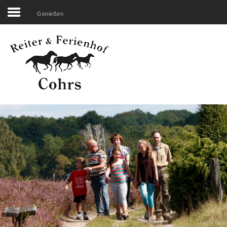
Genießen
Search
our Site
Startseite
Unser Hof
Reiten
Übernachten
Erleben
Genießen
Rechtliches
Belegungsplan