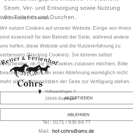
Strom, Ver- und Entsorgung sowie Nutzung
der Toiletten und Duschen.
Wir benutzen Cookies
Wir nutzen Cookies auf unserer Website. Einige von ihnen
sind essenziell für den Betrieb der Seite, während andere
uns helfen, diese Website und die Nutzererfahrung zu
verbessern (Tracking Cookies). Sie können selbst
entscheiden, ob Sie die Cookies zulassen möchten. Bitte
beachten Sie, dass bei einer Ablehnung womöglich nicht
mehr alle Funktionalitäten der Seite zur Verfügung stehen.
Volkwardingen 4
AKZEPTIEREN
29646 Bispingen
ABLEHNEN
Tel.: 0171 / 930 69 77
Mail:
hof-cohrs@gmx.de