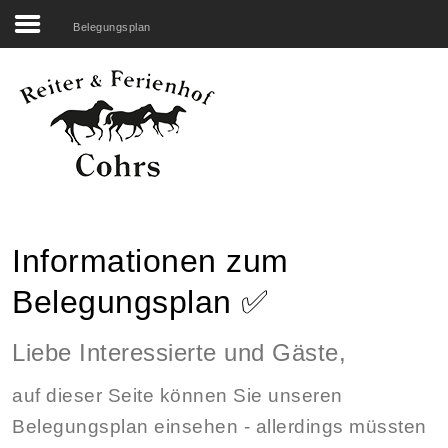
Belegungsplan
Search
our Site
Startseite
Unser Hof
Reiten
Übernachten
Informationen zum
Erleben
Belegungsplan ✅
Genießen
Liebe Interessierte und Gäste,
Rechtliches
auf dieser Seite können Sie unseren
Belegungsplan
Belegungsplan einsehen - allerdings müssten