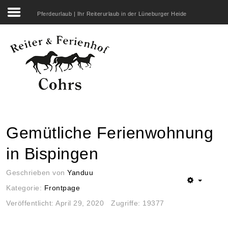
Pferdeurlaub | Ihr Reiterurlaub in der Lüneburger Heide
Search
our Site
Startseite
Unser Hof
Reiten
Übernachten
Gemütliche Ferienwohnung
Erleben
in Bispingen
Genießen
Geschrieben von
Yanduu
Rechtliches
Kategorie:
Frontpage
Veröffentlicht: April 29, 2020
Zugriffe: 19377
Belegungsplan