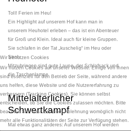
Toll! Ferien im Heu!
Ein Highlight auf unserem Hof kann man in
unserem Heuhotel erleben – das ist ein Abenteuer
für Groß und Klein. Ideal auch für kleine Gruppen.
Sie schlafen in der Tat „kuschelig“ im Heu oder
Stroh.
Wir benutzen Cookies
Mitzubringen sind gute Laune, der Schlafsack und
Wir nutzen Cookies auf unserer Website. Einige von ihnen
die Taschenlampe.
sind essenziell für den Betrieb der Seite, während andere
uns helfen, diese Website und die Nutzererfahrung zu
verbessern (Tracking Cookies). Sie können selbst
Mittelalterlicher
entscheiden, ob Sie die Cookies zulassen möchten. Bitte
Schwertkampf
beachten Sie, dass bei einer Ablehnung womöglich nicht
mehr alle Funktionalitäten der Seite zur Verfügung stehen.
Mal etwas ganz anderes: Auf unserem Hof werden