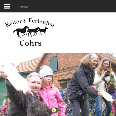
Erleben
Search
our Site
Startseite
Unser Hof
Reiten
Übernachten
Erleben
Genießen
Rechtliches
Belegungsplan